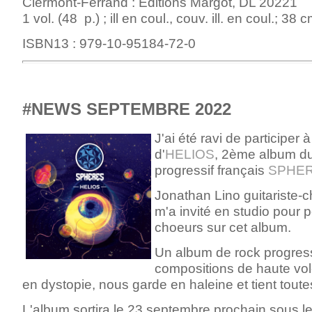
Clermont-Ferrand : Editions Margot, DL 20221
1 vol. (48 p.) ; ill en coul., couv. ill. en coul.; 38
ISBN13 : 979-10-95184-72-0
#NEWS SEPTEMBRE 2022
J'ai été ravi de participer 
d'
HELIOS
, 2ème album du
progressif français
SPHE
Jonathan Lino guitariste-
m'a invité en studio pour
choeurs sur cet album.
Un album de rock progress
compositions de haute v
en
dystopie,
nous garde en haleine et tient tou
L'album sortira le 23 septembre prochain sous l