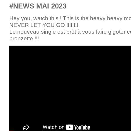
#NEWS MAI 2023
Hey you, watch this ! This is the heavy heavy m
NEVER LET YOU GO !!!!!!!!
Le nouveau single est prêt à vous faire gigoter c
bronzette !!!