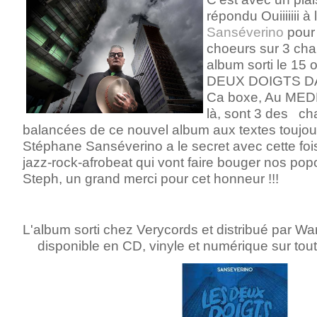
répondu Ouiiiiiii à 
Sanséverino
pour 
choeurs sur 3 ch
album sorti le 15
DEUX DOIGTS DA
Ca boxe, Au MEDEF
là, sont 3 des c
balancées de ce nouvel album aux textes toujou
Stéphane Sanséverino a le secret avec cette foi
jazz-rock-afrobeat qui vont faire bouger nos pop
Steph, un grand merci pour cet honneur !!!
L'album sorti chez Verycords et
distribué par Wa
disponible
en CD, vinyle et numérique sur tout