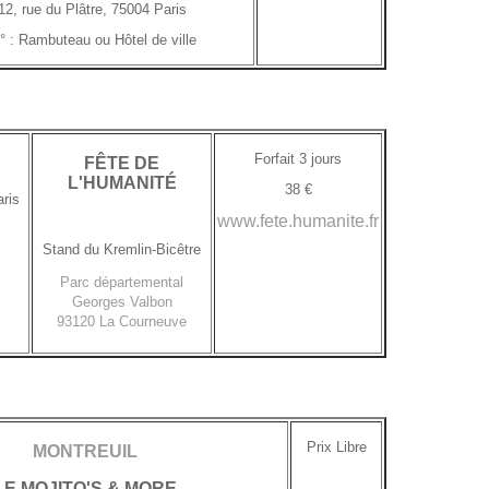
12, rue du Plâtre, 75004 Paris
° : Rambuteau ou Hôtel de ville
Forfait 3 jours
FÊTE DE
L'HUMANITÉ
38 €
ris
www.fete.humanite.fr
Stand du Kremlin-Bicêtre
Parc départemental
Georges Valbon
93120
La Courneuve
Prix Libre
MONTREUIL
LE MOJITO'S & MORE